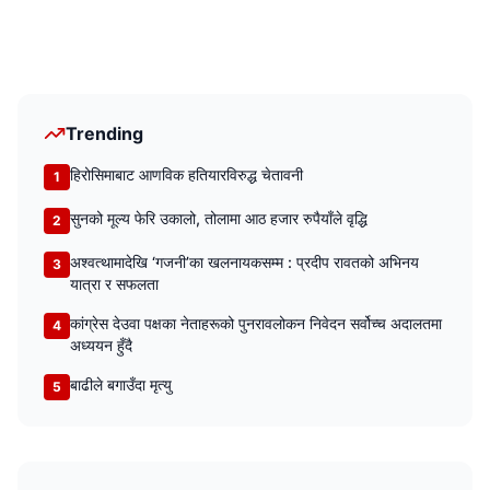
Trending
हिरोसिमाबाट आणविक हतियारविरुद्ध चेतावनी
1
सुनको मूल्य फेरि उकालो, तोलामा आठ हजार रुपैयाँले वृद्धि
2
अश्वत्थामादेखि ‘गजनी’का खलनायकसम्म : प्रदीप रावतको अभिनय
3
यात्रा र सफलता
कांग्रेस देउवा पक्षका नेताहरूको पुनरावलोकन निवेदन सर्वोच्च अदालतमा
4
अध्ययन हुँदै
बाढीले बगाउँदा मृत्यु
5