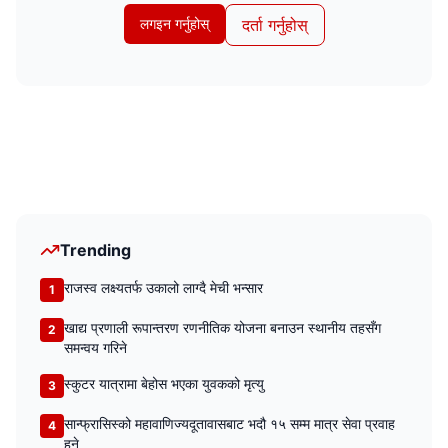
लगइन गर्नुहोस्
दर्ता गर्नुहोस्
Trending
राजस्व लक्ष्यतर्फ उकालो लाग्दै मेची भन्सार
1
खाद्य प्रणाली रूपान्तरण रणनीतिक योजना बनाउन स्थानीय तहसँग
2
समन्वय गरिने
स्कुटर यात्रामा बेहोस भएका युवकको मृत्यु
3
सान्फ्रासिस्को महावाणिज्यदूतावासबाट भदौ १५ सम्म मात्र सेवा प्रवाह
4
हुने