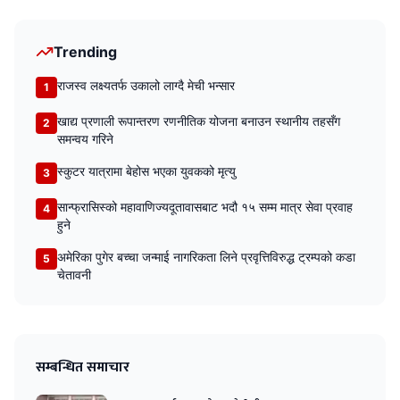
Trending
राजस्व लक्ष्यतर्फ उकालो लाग्दै मेची भन्सार
1
खाद्य प्रणाली रूपान्तरण रणनीतिक योजना बनाउन स्थानीय तहसँग
2
समन्वय गरिने
स्कुटर यात्रामा बेहोस भएका युवकको मृत्यु
3
सान्फ्रासिस्को महावाणिज्यदूतावासबाट भदौ १५ सम्म मात्र सेवा प्रवाह
4
हुने
अमेरिका पुगेर बच्चा जन्माई नागरिकता लिने प्रवृत्तिविरुद्ध ट्रम्पको कडा
5
चेतावनी
सम्बन्धित समाचार