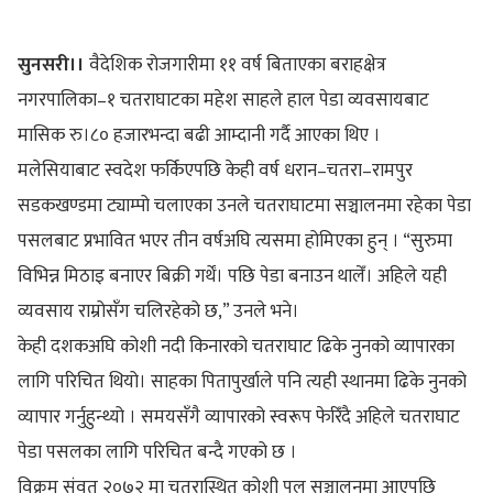
सुनसरी।।
वैदेशिक रोजगारीमा ११ वर्ष बिताएका बराहक्षेत्र
नगरपालिका–१ चतराघाटका महेश साहले हाल पेडा व्यवसायबाट
मासिक रु।८० हजारभन्दा बढी आम्दानी गर्दै आएका थिए ।
मलेसियाबाट स्वदेश फर्किएपछि केही वर्ष धरान–चतरा–रामपुर
सडकखण्डमा ट्याम्पो चलाएका उनले चतराघाटमा सञ्चालनमा रहेका पेडा
पसलबाट प्रभावित भएर तीन वर्षअघि त्यसमा होमिएका हुन् । “सुरुमा
विभिन्न मिठाइ बनाएर बिक्री गर्थें। पछि पेडा बनाउन थालेँ। अहिले यही
व्यवसाय राम्रोसँग चलिरहेको छ,” उनले भने।
केही दशकअघि कोशी नदी किनारको चतराघाट ढिके नुनको व्यापारका
लागि परिचित थियो। साहका पितापुर्खाले पनि त्यही स्थानमा ढिके नुनको
व्यापार गर्नुहुन्थ्यो । समयसँगै व्यापारको स्वरूप फेरिँदै अहिले चतराघाट
पेडा पसलका लागि परिचित बन्दै गएको छ ।
विक्रम संवत् २०७२ मा चतरास्थित कोशी पुल सञ्चालनमा आएपछि