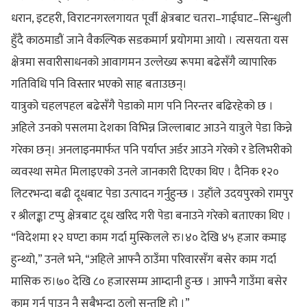
धरान, इटहरी, विराटनगरलगायत पूर्वी क्षेत्रबाट चतरा–गाईघाट–सिन्धुली
हुँदै काठमाडौं जाने वैकल्पिक सडकमार्ग प्रयोगमा आयो । त्यसयता यस
क्षेत्रमा सवारीसाधनको आवागमन उल्लेख्य रूपमा बढेसँगै व्यापारिक
गतिविधि पनि विस्तार भएको साह बताउछन्।
यात्रुको चहलपहल बढेसँगै पेडाको माग पनि निरन्तर बढिरहेको छ ।
अहिले उनको पसलमा देशका विभिन्न जिल्लाबाट आउने यात्रुले पेडा किन्ने
गरेका छन्। अनलाइनमार्फत पनि पर्याप्त अर्डर आउने गरेको र डेलिभरीको
व्यवस्था समेत मिलाइएको उनले जानकारी दिएका थिए । दैनिक १२०
लिटरभन्दा बढी दूधबाट पेडा उत्पादन गर्नुहुन्छ । उहाँले उदयपुरको रामपुर
र श्रीलङ्का टप्पु क्षेत्रबाट दूध खरिद गरी पेडा बनाउने गरेको बताएका थिए ।
“विदेशमा १२ घण्टा काम गर्दा मुस्किलले रु।४० देखि ४५ हजार कमाइ
हुन्थ्यो,” उनले भने, “अहिले आफ्नै ठाउँमा परिवारसँग बसेर काम गर्दा
मासिक रु।७० देखि ८० हजारसम्म आम्दानी हुन्छ । आफ्नै गाउँमा बसेर
काम गर्न पाउनु नै सबैभन्दा ठूलो सन्तुष्टि हो ।”